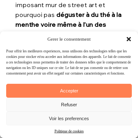
imposant mur de street art et
pourquoi pas
déguster à du thé à la
menthe voire même à l’un des
meilleurs couscous de Paris
(au tarif
Gérer le consentement
Gerer le consentement
étonnant de 8 euros par personne)
:
Pour offrir les meilleures expériences, nous utilisons des technologies telles que les
Pour offrir les meilleures experiences, nous utilisons des technologies telles que les
bienvenue à l’Institut des Cultures
cookies pour stocker et/ou accéder aux informations des appareils. Le fait de consentir
cookies pour stocker et/ou acceder aux informations des appareils. Le fait de consentir
à ces technologies nous permettra de traiter des données telles que le comportement de
a ces technologies nous permettra de traiter des donnees telles que le comportement de
d’Islam.
navigation ou les ID uniques sur ce site. Le fait de ne pas consentir ou de retirer son
navigation ou les ID uniques sur ce site. Le fait de ne pas consentir ou de retirer son
Nous y avons pris un excellent thé à
consentement peut avoir un effet négatif sur certaines caractéristiques et fonctions.
consentement peut avoir un effet negatif sur certaines caracteristiques et fonctions.
la menthe, tout en jetant un oeil sur
Accepter
Accepter
l’exposition photo dédié à Beyrouth.
L’Institut des Cultures d’Islam
Refuser
Refuser
accueille tout au long de l’année de
Voir les préférences
Voir les preferences
nombreux événements et propose
Politique de cookies
Politique de cookies
également des cours d’arabe et de