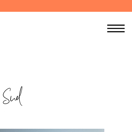
u Sud