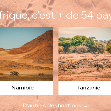
frique, c'est + de 54 pay
Namibie
Tanzanie
D'autres destinations →