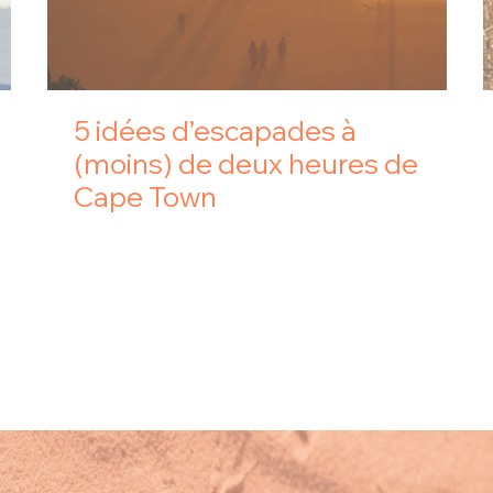
5 idées d’escapades à
(moins) de deux heures de
Cape Town