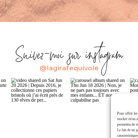
Suivez-moi sur instagram
@lagirafequivole
Pour offrir le
Pour offrir le
stocker et/ou 
stocker et/ou 
permettra de t
permettra de t
Le fait de ne 
Le fait de ne 
caractéristique
caracteristique