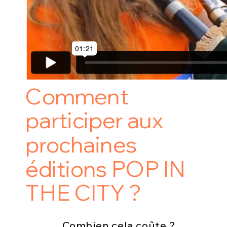
Comment
participer aux
prochaines
éditions POP IN
THE CITY ?
Combien cela coûte ?