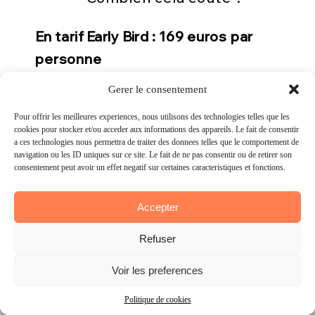
En tarif Early Bird : 169 euros par
personne
En tarif normal : 179 euros par
Gérer le consentement
Gerer le consentement
personne
Pour offrir les meilleures expériences, nous utilisons des technologies telles que les
Pour offrir les meilleures experiences, nous utilisons des technologies telles que les
cookies pour stocker et/ou accéder aux informations des appareils. Le fait de consentir
cookies pour stocker et/ou acceder aux informations des appareils. Le fait de consentir
Le tarif comprend :
à ces technologies nous permettra de traiter des données telles que le comportement de
a ces technologies nous permettra de traiter des donnees telles que le comportement de
navigation ou les ID uniques sur ce site. Le fait de ne pas consentir ou de retirer son
navigation ou les ID uniques sur ce site. Le fait de ne pas consentir ou de retirer son
consentement peut avoir un effet négatif sur certaines caractéristiques et fonctions.
consentement peut avoir un effet negatif sur certaines caracteristiques et fonctions.
votre dossard
votre Tshirt de l’édition
Accepter
Accepter
un roadbook le jour de la course
Refuser
Refuser
l’accès aux 30 challenges
un city guide créé spécialement
Voir les préférences
Voir les preferences
par l’équipe
Politique de cookies
Politique de cookies