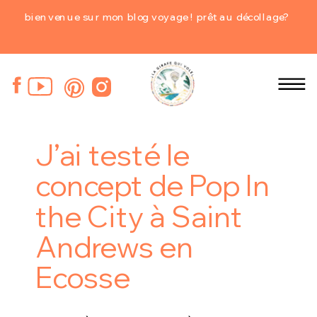
bienvenue sur mon blog voyage ! prêt au décollage?
J’ai testé le
concept de Pop In
the City à Saint
Andrews en
Ecosse