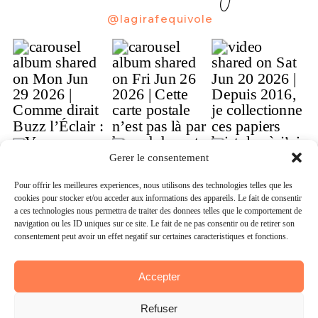
@lagirafequivole
Gérer le consentement
Gerer le consentement
Pour offrir les meilleures expériences, nous utilisons des technologies telles que les
Pour offrir les meilleures experiences, nous utilisons des technologies telles que les
cookies pour stocker et/ou accéder aux informations des appareils. Le fait de consentir
cookies pour stocker et/ou acceder aux informations des appareils. Le fait de consentir
à ces technologies nous permettra de traiter des données telles que le comportement de
a ces technologies nous permettra de traiter des donnees telles que le comportement de
navigation ou les ID uniques sur ce site. Le fait de ne pas consentir ou de retirer son
navigation ou les ID uniques sur ce site. Le fait de ne pas consentir ou de retirer son
consentement peut avoir un effet négatif sur certaines caractéristiques et fonctions.
consentement peut avoir un effet negatif sur certaines caracteristiques et fonctions.
Accepter
Accepter
Refuser
Refuser