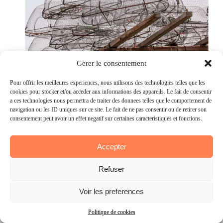
Gérer le consentement
Gerer le consentement
C’est un bateau moderne qui nous
attend pour vivre une des activités
Pour offrir les meilleures expériences, nous utilisons des technologies telles que les
Pour offrir les meilleures experiences, nous utilisons des technologies telles que les
cookies pour stocker et/ou accéder aux informations des appareils. Le fait de consentir
cookies pour stocker et/ou acceder aux informations des appareils. Le fait de consentir
phares et insolites au Bahreïn : la
à ces technologies nous permettra de traiter des données telles que le comportement de
a ces technologies nous permettra de traiter des donnees telles que le comportement de
navigation ou les ID uniques sur ce site. Le fait de ne pas consentir ou de retirer son
navigation ou les ID uniques sur ce site. Le fait de ne pas consentir ou de retirer son
plongée aux perles.
consentement peut avoir un effet négatif sur certaines caractéristiques et fonctions.
consentement peut avoir un effet negatif sur certaines caracteristiques et fonctions.
Une activité qui peut se faire soit en
Accepter
Accepter
bouteilles ou en apnée avec masque
Refuser
Refuser
et tuba.
Voir les préférences
Voir les preferences
À bord d’un bateau, on navigue sur
Politique de cookies
Politique de cookies
les eaux turquoise du Golf Arabique