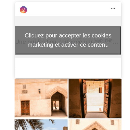
Cliquez pour accepter les cookies
Une publication partagée par ᴹᴬᴿᴸᴱᴺᴱ
(@la
marketing et activer ce contenu