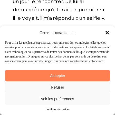
un jour le rencontrer. Je lui ai
demandé ce qu’il ferait en premier si
il le voyait, il m’a répondu « un selfie ».
Bilel
Gérer le consentement
Gerer le consentement
Pour offrir les meilleures expériences, nous utilisons des technologies telles que les
Pour offrir les meilleures experiences, nous utilisons des technologies telles que les
cookies pour stocker et/ou accéder aux informations des appareils. Le fait de consentir
cookies pour stocker et/ou acceder aux informations des appareils. Le fait de consentir
à ces technologies nous permettra de traiter des données telles que le comportement de
a ces technologies nous permettra de traiter des donnees telles que le comportement de
navigation ou les ID uniques sur ce site. Le fait de ne pas consentir ou de retirer son
navigation ou les ID uniques sur ce site. Le fait de ne pas consentir ou de retirer son
consentement peut avoir un effet négatif sur certaines caractéristiques et fonctions.
consentement peut avoir un effet negatif sur certaines caracteristiques et fonctions.
Accepter
Accepter
Refuser
Refuser
Voir les préférences
Voir les preferences
Politique de cookies
Politique de cookies