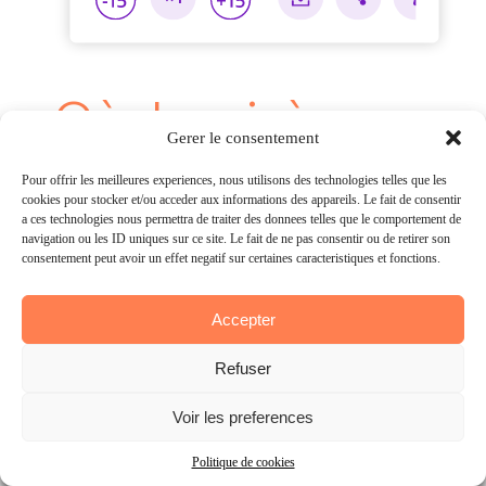
Où dormir à
Gérer le consentement
Gerer le consentement
Mkomazi ?
Pour offrir les meilleures expériences, nous utilisons des technologies telles que les
Pour offrir les meilleures experiences, nous utilisons des technologies telles que les
cookies pour stocker et/ou accéder aux informations des appareils. Le fait de consentir
cookies pour stocker et/ou acceder aux informations des appareils. Le fait de consentir
à ces technologies nous permettra de traiter des données telles que le comportement de
a ces technologies nous permettra de traiter des donnees telles que le comportement de
Pendant ce séjour, nous avons dormi
navigation ou les ID uniques sur ce site. Le fait de ne pas consentir ou de retirer son
navigation ou les ID uniques sur ce site. Le fait de ne pas consentir ou de retirer son
consentement peut avoir un effet négatif sur certaines caractéristiques et fonctions.
consentement peut avoir un effet negatif sur certaines caracteristiques et fonctions.
dans l’une des tentes au superbe
Mkomazi Wilderness Retreat… et oh
Accepter
Accepter
la la, ce lieu mérite presque à lui seul
Refuser
Refuser
le détour.
Voir les préférences
Voir les preferences
Le lodge est situé en pleine nature
Politique de cookies
Politique de cookies
avec une vue magnifique sur la