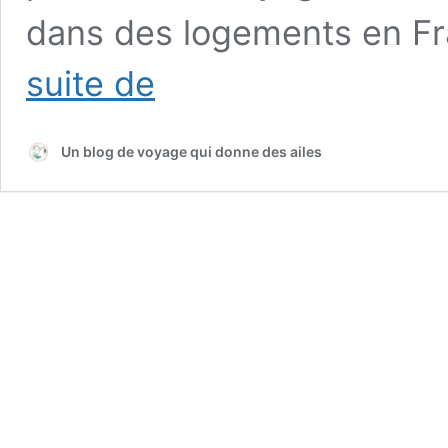
dans des logements en Fr
Voyager
suite de
autrement
:
notre
Un blog de voyage qui donne des ailes
expérience
en
famille
avec
HomeExchange